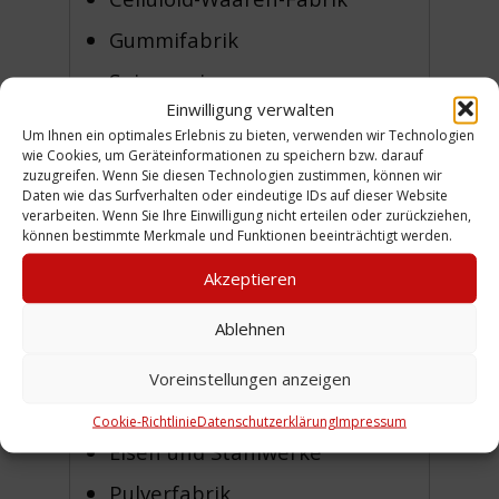
Gummifabrik
Spinnerei
Einwilligung verwalten
Mechanische Weberei
Um Ihnen ein optimales Erlebnis zu bieten, verwenden wir Technologien
wie Cookies, um Geräteinformationen zu speichern bzw. darauf
Gas Anstalt
zuzugreifen. Wenn Sie diesen Technologien zustimmen, können wir
Daten wie das Surfverhalten oder eindeutige IDs auf dieser Website
Saline Neuhall
verarbeiten. Wenn Sie Ihre Einwilligung nicht erteilen oder zurückziehen,
können bestimmte Merkmale und Funktionen beeinträchtigt werden.
Saline Egestorffhall
Akzeptieren
Ziegelei
Körting
Ablehnen
Asphalt Fabrik
Voreinstellungen anzeigen
Kunstdünger Fabrik
Cookie-Richtlinie
Datenschutzerklärung
Impressum
Eisen und Stahlwerke
Pulverfabrik