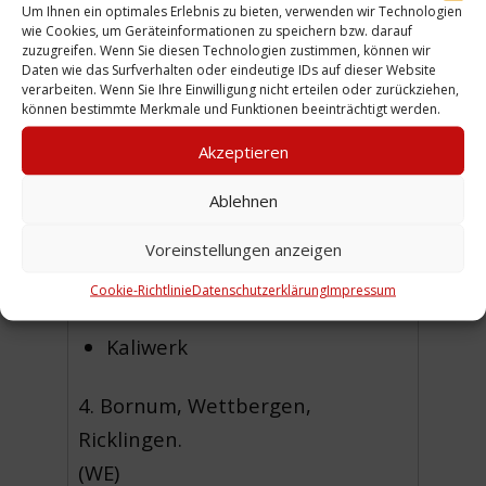
Um Ihnen ein optimales Erlebnis zu bieten, verwenden wir Technologien
Neuhall
wie Cookies, um Geräteinformationen zu speichern bzw. darauf
zuzugreifen. Wenn Sie diesen Technologien zustimmen, können wir
Egestorffhall
Daten wie das Surfverhalten oder eindeutige IDs auf dieser Website
verarbeiten. Wenn Sie Ihre Einwilligung nicht erteilen oder zurückziehen,
Körting
können bestimmte Merkmale und Funktionen beeinträchtigt werden.
Asphalt Fabrik
Akzeptieren
Kunstdünger Fabrik
Ablehnen
Pulverfabrik
Voreinstellungen anzeigen
Bahnhof Linden
Cookie-Richtlinie
Datenschutzerklärung
Impressum
Zündhütchen Fabrik
Kaliwerk
4. Bornum, Wettbergen,
Ricklingen.
(WE)