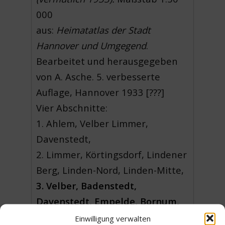
000
aus:
Heimatatlas der Stadt
Hannover und Umgegend
.
Bearbeitet und herausgegeben
von A. Asche. 5. verbesserte
Auflage, Hannover 1933 [???]
Vier Abschnitte:
1. Ahlem, Velber Limmer,
Davenstedt,
2. Limmer, Körtingsdorf, Lindener
Berg, Linden-Nord, Linden-Mitte,
3. Velber, Badenstedt,
Davenstedt, Empelde, Bornum,
Bohrturm
Einwilligung verwalten