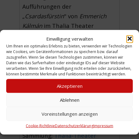
Aufführungen der
„
Csardasfürstin
" von
Emmerich
Kálmán
im Thalia Theater
Hannover-Linden am 31.10.1948,
Einwilligung verwalten
2.2.1949, 6.11.1949 finden sich in
Um Ihnen ein optimales Erlebnis zu bieten, verwenden wir Technologien
wie Cookies, um Geräteinformationen zu speichern bzw. darauf
einem weiteren Dokument.
zuzugreifen. Wenn Sie diesen Technologien zustimmen, können wir
Daten wie das Surfverhalten oder eindeutige IDs auf dieser Website
Hier ist der Programmzettel von
verarbeiten. Wenn Sie Ihre Einwilligung nicht erteilen oder zurückziehen,
der Aufführung zu Silvester 1948
können bestimmte Merkmale und Funktionen beeinträchtigt werden.
zu sehen.
Akzeptieren
(HDe)
Ablehnen
Voreinstellungen anzeigen
Urheber: Thalia Theater
Cookie-Richtlinie
Datenschutzerklärung
Impressum
Sammlung:
Thalia-Theater