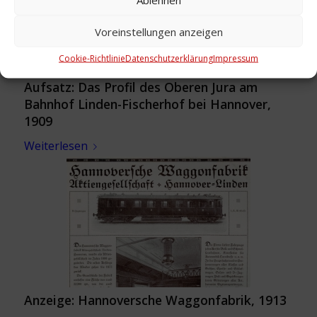
Voreinstellungen anzeigen
Cookie-Richtlinie
Datenschutzerklärung
Impressum
Aufsatz: Das Profil des Oberen Jura am
Bahnhof Linden-Fischerhof bei Hannover,
1909
Weiterlesen
Anzeige: Hannoversche Waggonfabrik, 1913