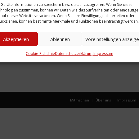
Geräteinformationen zu speichern bzw. darauf zuzugreifen. Wenn Sie diesen
hnologien zustimmen, können wir Daten wie das Surfverhalten oder eindeutige
 auf dieser Website verarbeiten. Wenn Sie Ihre Einwilligung nicht erteilen oder
rät:
Firmenporträt:
ückziehen, können bestimmte Merkmale und Funktionen beeinträchtigt werden.
el
Klapprott & Voges,
& Voges,
Kohlen-
Akzeptieren
Ablehnen
Voreinstellungen anzeig
Großhandlung,
1927
Cookie-Richtlinie
Datenschutzerklärung
Impressum
Weiterlesen
Mitmachen
Über uns
Impressum