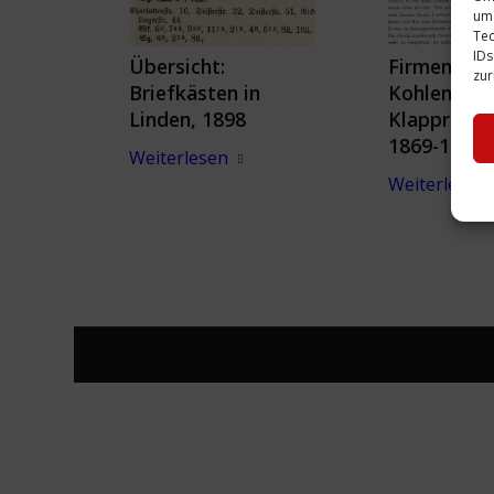
um 
Tec
IDs
Übersicht:
Firmenport
zur
Briefkästen in
Kohlenhand
Linden, 1898
Klapprott 
1869-1954
Weiterlesen
Weiterlesen