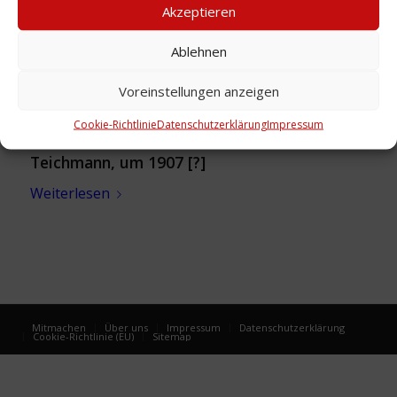
Akzeptieren
Ablehnen
Voreinstellungen anzeigen
Cookie-Richtlinie
Datenschutzerklärung
Impressum
Foto: Gasthaus zum Bremer Schiff Hermann
Teichmann, um 1907 [?]
Weiterlesen
Mitmachen
Über uns
Impressum
Datenschutzerklärung
Cookie-Richtlinie (EU)
Sitemap