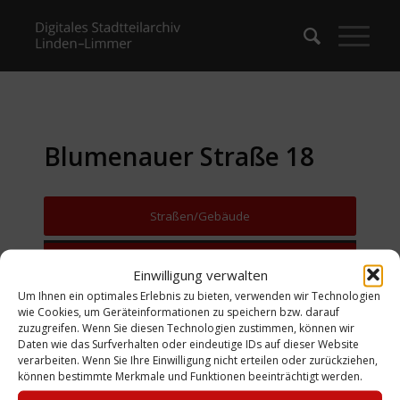
Blumenauer Straße 18
Straßen/Gebäude
Zurück zur Suche
Einwilligung verwalten
Um Ihnen ein optimales Erlebnis zu bieten, verwenden wir Technologien
wie Cookies, um Geräteinformationen zu speichern bzw. darauf
zuzugreifen. Wenn Sie diesen Technologien zustimmen, können wir
Daten wie das Surfverhalten oder eindeutige IDs auf dieser Website
verarbeiten. Wenn Sie Ihre Einwilligung nicht erteilen oder zurückziehen,
können bestimmte Merkmale und Funktionen beeinträchtigt werden.