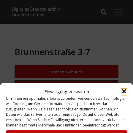
Brunnenstraße 3-7
Straßen/Gebäude
Zurück zur Suche
Einwilligung verwalten
Um Ihnen ein optimales Erlebnis zu bieten, verwenden wir Technologien
wie Cookies, um Geräteinformationen zu speichern bzw. darauf
zuzugreifen. Wenn Sie diesen Technologien zustimmen, können wir
Daten wie das Surfverhalten oder eindeutige IDs auf dieser Website
verarbeiten. Wenn Sie Ihre Einwilligung nicht erteilen oder zurückziehen,
können bestimmte Merkmale und Funktionen beeinträchtigt werden.