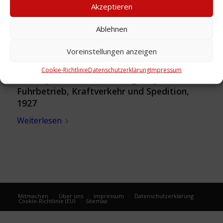
Akzeptieren
Ablehnen
Voreinstellungen anzeigen
Cookie-Richtlinie
Datenschutzerklärung
Impressum
Firmenporträt: Christian Tegtmeyer,
Fuhrbetrieb, Kraftverkehr und Spedition,
1927
Weiterlesen
Mitmachen
Über uns
Impressum
Datenschutzerklärung
Cookie-Richtlinie (EU)
Sitemap