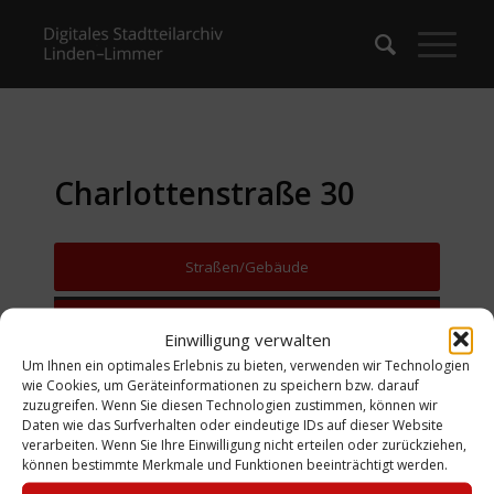
Charlottenstraße 30
Straßen/Gebäude
Zurück zur Suche
Einwilligung verwalten
Um Ihnen ein optimales Erlebnis zu bieten, verwenden wir Technologien
wie Cookies, um Geräteinformationen zu speichern bzw. darauf
zuzugreifen. Wenn Sie diesen Technologien zustimmen, können wir
Daten wie das Surfverhalten oder eindeutige IDs auf dieser Website
verarbeiten. Wenn Sie Ihre Einwilligung nicht erteilen oder zurückziehen,
können bestimmte Merkmale und Funktionen beeinträchtigt werden.