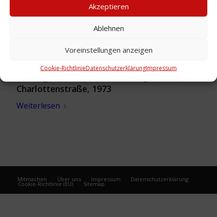
Akzeptieren
Ablehnen
Voreinstellungen anzeigen
Cookie-Richtlinie
Datenschutzerklärung
Impressum
Zeitungsartikel: Hausbesetzung
Charlottenstraße, 1973
Weiterlesen
Mitmachen
Über uns
Impressum
Datenschutzerklärung
Cookie-Richtlinie (EU)
Sitemap