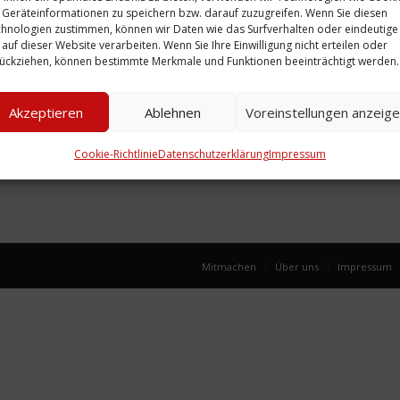
Geräteinformationen zu speichern bzw. darauf zuzugreifen. Wenn Sie diesen
hnologien zustimmen, können wir Daten wie das Surfverhalten oder eindeutige
 auf dieser Website verarbeiten. Wenn Sie Ihre Einwilligung nicht erteilen oder
zu „Der
Programm: zu
ückziehen, können bestimmte Merkmale und Funktionen beeinträchtigt werden.
„Maske in Blau“,
“, 1949
1949
Akzeptieren
Ablehnen
Voreinstellungen anzeig
Weiterlesen
Cookie-Richtlinie
Datenschutzerklärung
Impressum
Mitmachen
Über uns
Impressum