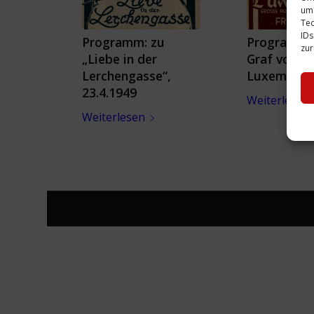
um 
Tec
IDs
Programm: zu
Programm: 
zur
„Liebe in der
Graf von
Lerchengasse“,
Luxemburg
23.4.1949
Weiterlesen
Weiterlesen