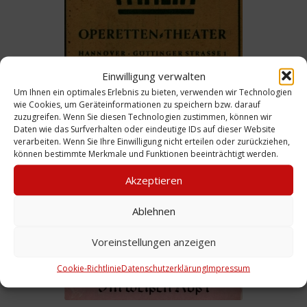
Einwilligung verwalten
Um Ihnen ein optimales Erlebnis zu bieten, verwenden wir Technologien
wie Cookies, um Geräteinformationen zu speichern bzw. darauf
Programm: zu „Die Rose von Stambul“,
zuzugreifen. Wenn Sie diesen Technologien zustimmen, können wir
Spielzeit 1950/51
Daten wie das Surfverhalten oder eindeutige IDs auf dieser Website
verarbeiten. Wenn Sie Ihre Einwilligung nicht erteilen oder zurückziehen,
Weiterlesen
können bestimmte Merkmale und Funktionen beeinträchtigt werden.
Akzeptieren
Ablehnen
Voreinstellungen anzeigen
Cookie-Richtlinie
Datenschutzerklärung
Impressum