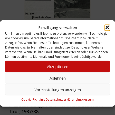
Einwilligung verwalten
Um Ihnen ein optimales Erlebnis zu bieten, verwenden wir Technologien
Faltblatt: Bangemann – Winter
wie Cookies, um Geräteinformationen zu speichern bzw. darauf
Pauschalreisen, 1935/36
zuzugreifen. Wenn Sie diesen Technologien zustimmen, können wir
Daten wie das Surfverhalten oder eindeutige IDs auf dieser Website
Weiterlesen
verarbeiten. Wenn Sie Ihre Einwilligung nicht erteilen oder zurückziehen,
können bestimmte Merkmale und Funktionen beeinträchtigt werden.
Akzeptieren
Ablehnen
Voreinstellungen anzeigen
Cookie-Richtlinie
Datenschutzerklärung
Impressum
Prospekt: Bangemann – Winterfahrten nach
Tirol, 1937/38