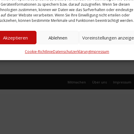
Geräteinformationen zu speichern bzw. darauf zuzugreifen. Wenn Sie diesen
hnologien zustimmen, können wir Daten wie das Surfverhalten oder eindeutige
 auf dieser Website verarbeiten. Wenn Sie Ihre Einwilligung nicht erteilen oder
Fotoserie:
ückziehen, können bestimmte Merkmale und Funktionen beeinträchtigt werden.
 (2),
Fannystraße (3),
1972
um 1971 / 1972
Akzeptieren
Ablehnen
Voreinstellungen anzeig
Weiterlesen
Cookie-Richtlinie
Datenschutzerklärung
Impressum
Mitmachen
Über uns
Impressum