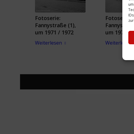
um 
Tec
IDs
Fotoserie:
Fotoserie:
zur
Fannystraße (1),
Fannystraße
um 1971 / 1972
um 1971 / 
Weiterlesen
Weiterlesen