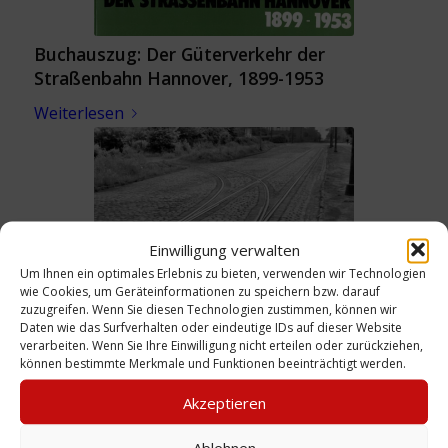
Buchauszug: Der Güterverkehr der
Straßenbahn Hannover, 1899-1953
Weiterlesen
Einwilligung verwalten
Um Ihnen ein optimales Erlebnis zu bieten, verwenden wir Technologien
wie Cookies, um Geräteinformationen zu speichern bzw. darauf
zuzugreifen. Wenn Sie diesen Technologien zustimmen, können wir
Alte Schleife Fischerhof (1), 1954
Daten wie das Surfverhalten oder eindeutige IDs auf dieser Website
verarbeiten. Wenn Sie Ihre Einwilligung nicht erteilen oder zurückziehen,
Weiterlesen
können bestimmte Merkmale und Funktionen beeinträchtigt werden.
Akzeptieren
Ablehnen