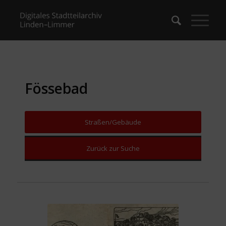
Fössebad
Straßen/Gebäude
Zurück zur Suche