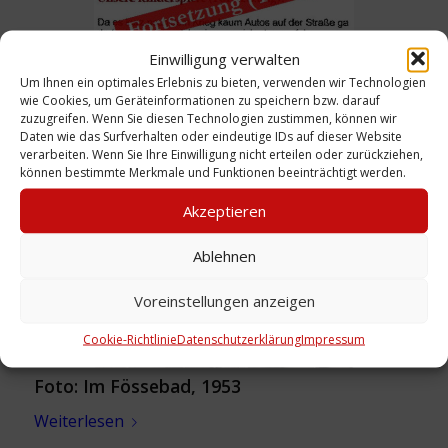
Einwilligung verwalten
Um Ihnen ein optimales Erlebnis zu bieten, verwenden wir Technologien
wie Cookies, um Geräteinformationen zu speichern bzw. darauf
Erinnerungen: Wilfried Paschköwitz – Jugend
zuzugreifen. Wenn Sie diesen Technologien zustimmen, können wir
in Deutschland, ab 1955
Daten wie das Surfverhalten oder eindeutige IDs auf dieser Website
verarbeiten. Wenn Sie Ihre Einwilligung nicht erteilen oder zurückziehen,
Weiterlesen
können bestimmte Merkmale und Funktionen beeinträchtigt werden.
Akzeptieren
Ablehnen
Voreinstellungen anzeigen
Cookie-Richtlinie
Datenschutzerklärung
Impressum
Foto: Im Fössebad, 1953
Weiterlesen