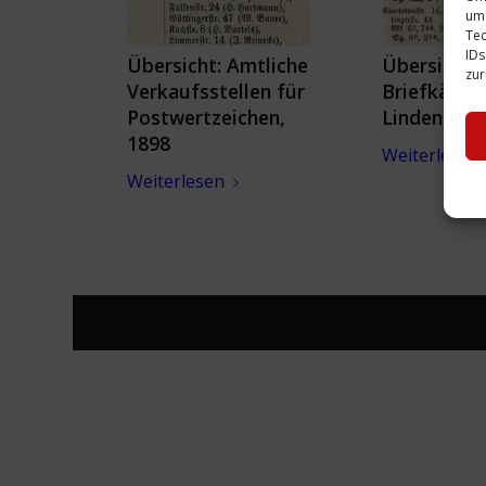
um 
Tec
IDs
Übersicht: Amtliche
Übersicht:
zur
Verkaufsstellen für
Briefkästen
Postwertzeichen,
Linden, 18
1898
Weiterlesen
Weiterlesen