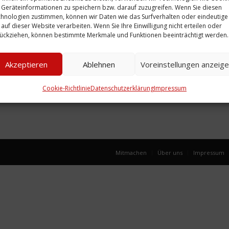
Geräteinformationen zu speichern bzw. darauf zuzugreifen. Wenn Sie diesen
hnologien zustimmen, können wir Daten wie das Surfverhalten oder eindeutige
 auf dieser Website verarbeiten. Wenn Sie Ihre Einwilligung nicht erteilen oder
ückziehen, können bestimmte Merkmale und Funktionen beeinträchtigt werden.
 in
98
Akzeptieren
Ablehnen
Voreinstellungen anzeig
Cookie-Richtlinie
Datenschutzerklärung
Impressum
Mitmachen
Über uns
Impressum