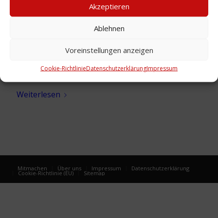
Akzeptieren
Ablehnen
Voreinstellungen anzeigen
Cookie-Richtlinie
Datenschutzerklärung
Impressum
Karte: Linden, um 1765
Weiterlesen
Mitmachen
Über uns
Impressum
Datenschutzerklärung
Cookie-Richtlinie (EU)
Sitemap