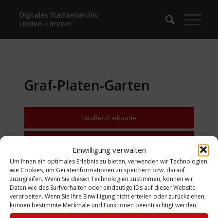
Graf-Platen-Garten
Straßen/Gebäude
Zurück zur Suche
Einwilligung verwalten
Um Ihnen ein optimales Erlebnis zu bieten, verwenden wir Technologien
wie Cookies, um Geräteinformationen zu speichern bzw. darauf
zuzugreifen. Wenn Sie diesen Technologien zustimmen, können wir
Daten wie das Surfverhalten oder eindeutige IDs auf dieser Website
verarbeiten. Wenn Sie Ihre Einwilligung nicht erteilen oder zurückziehen,
können bestimmte Merkmale und Funktionen beeinträchtigt werden.