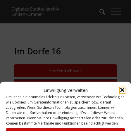
Im Dorfe 16
Straßen/Gebäude
Zurück zur Suche
Einwilligung verwalten
Um Ihnen ein optimales Erlebnis zu bieten, verwenden wir Technologien
wie Cookies, um Geräteinformationen zu speichern bzw. darauf
zuzugreifen. Wenn Sie diesen Technologien zustimmen, können wir
Daten wie das Surfverhalten oder eindeutige IDs auf dieser Website
verarbeiten. Wenn Sie Ihre Einwilligung nicht erteilen oder zurückziehen,
können bestimmte Merkmale und Funktionen beeinträchtigt werden.