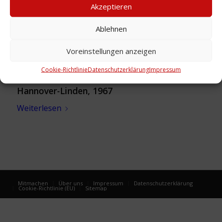
Akzeptieren
Ablehnen
Voreinstellungen anzeigen
Cookie-Richtlinie
Datenschutzerklärung
Impressum
Übersicht: Postämter und Nebenstellen in
Hannover-Linden, 1967
Weiterlesen
Mitmachen
Über uns
Impressum
Datenschutzerklärung
Cookie-Richtlinie (EU)
Sitemap