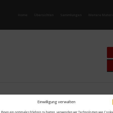
Home
Übersichten
Sammlungen
Weitere Materi
Einwilligung verwalten
Ihnen ein optimales Erlebnis zu bieten, verwenden wir Technologien wie Cooki