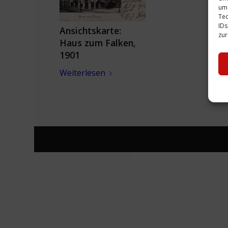
um 
Tec
IDs
Ansichtskarte:
zur
Haus zum Falken,
1901
Weiterlesen