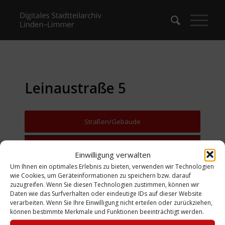
Leinaustraße 5
Straßen/Gebäude
Zurück zur Suche
Einwilligung verwalten
Um Ihnen ein optimales Erlebnis zu bieten, verwenden wir Technologien
wie Cookies, um Geräteinformationen zu speichern bzw. darauf
zuzugreifen. Wenn Sie diesen Technologien zustimmen, können wir
Daten wie das Surfverhalten oder eindeutige IDs auf dieser Website
verarbeiten. Wenn Sie Ihre Einwilligung nicht erteilen oder zurückziehen,
können bestimmte Merkmale und Funktionen beeinträchtigt werden.