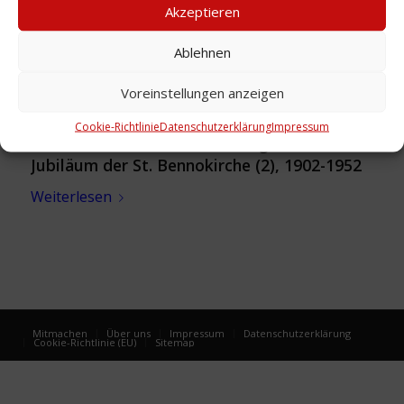
Akzeptieren
Ablehnen
Voreinstellungen anzeigen
Cookie-Richtlinie
Datenschutzerklärung
Impressum
Festschrift: Pfarrchronik zum goldenen
Jubiläum der St. Bennokirche (2), 1902-1952
Weiterlesen
Mitmachen
Über uns
Impressum
Datenschutzerklärung
Cookie-Richtlinie (EU)
Sitemap