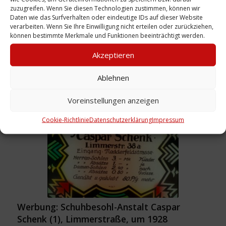
zuzugreifen. Wenn Sie diesen Technologien zustimmen, können wir
Daten wie das Surfverhalten oder eindeutige IDs auf dieser Website
verarbeiten. Wenn Sie Ihre Einwilligung nicht erteilen oder zurückziehen,
können bestimmte Merkmale und Funktionen beeinträchtigt werden.
Akzeptieren
Geschäftsbuch: Einnahme- und Ausgabebuch
Ablehnen
Kaspar Schenk, 1.1.1929
Weiterlesen
Voreinstellungen anzeigen
Cookie-Richtlinie
Datenschutzerklärung
Impressum
Werbung: Schuhbesohl-Anstalt Caspar
Schenk (1), Limmerstraße, um 1928