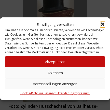
Einwilligung verwalten
Um Ihnen ein optimales Erlebnis zu bieten, verwenden wir Technologien
wie Cookies, um Geräteinformationen zu speichern bzw. darauf
Foto: Zylinder und Hutschachtel, um 1920
zuzugreifen. Wenn Sie diesen Technologien zustimmen, können wir
Daten wie das Surfverhalten oder eindeutige IDs auf dieser Website
Weiterlesen
verarbeiten. Wenn Sie Ihre Einwilligung nicht erteilen oder zurückziehen,
können bestimmte Merkmale und Funktionen beeinträchtigt werden.
Akzeptieren
Ablehnen
Voreinstellungen anzeigen
Cookie-Richtlinie
Datenschutzerklärung
Impressum
Foto: Zylinder-Hutschachtel von Ballhause-