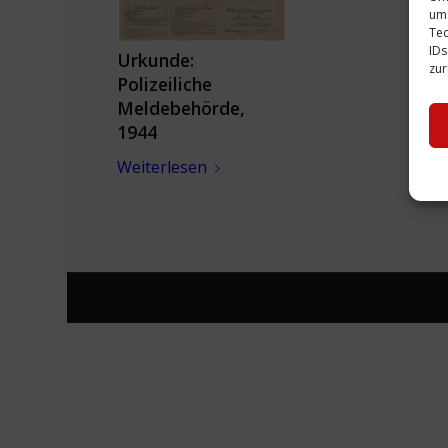
um 
Tec
IDs
Urkunde:
zur
Polizeiliche
Meldebehörde,
1944
Weiterlesen