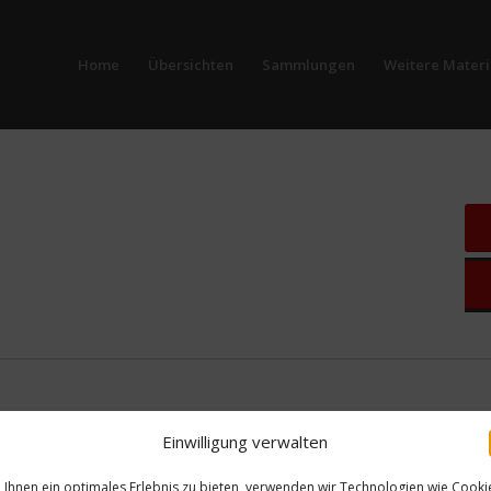
Home
Übersichten
Sammlungen
Weitere Materi
Einwilligung verwalten
Ihnen ein optimales Erlebnis zu bieten, verwenden wir Technologien wie Cooki