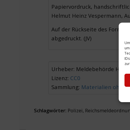
Papiervordruck, handschriftli
Helmut Heinz Vespermann, Aus
Auf der Rückseite des Formula
abgedruckt. (JV)
Um 
um 
Tec
IDs
zur
Urheber: Meldebehörde Hann
Lizenz:
CC0
Sammlung:
Materialien ohne
Schlagwörter:
Polizei
,
Reichsmeldeordnu