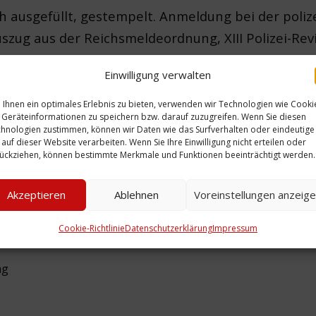
ch ausgefüllt, gestempelt. Anmeldung bei der poli
zug aus der Reichsmeldeordnung, XIII Polizei-Rev
rs ist ein Auszug aus der Reichsmeldeverordnung 
Einwilligung verwalten
Ihnen ein optimales Erlebnis zu bieten, verwenden wir Technologien wie Cooki
Geräteinformationen zu speichern bzw. darauf zuzugreifen. Wenn Sie diesen
hnologien zustimmen, können wir Daten wie das Surfverhalten oder eindeutige
 auf dieser Website verarbeiten. Wenn Sie Ihre Einwilligung nicht erteilen oder
ückziehen, können bestimmte Merkmale und Funktionen beeinträchtigt werden.
over
Zeitliche Einordnung:
Ort: Pestalozzistraße 
Akzeptieren
Ablehnen
Voreinstellungen anzeig
 Sammlung
Personen: Vesperman
Cookie-Richtlinie
Datenschutzerklärung
Impressum
ng