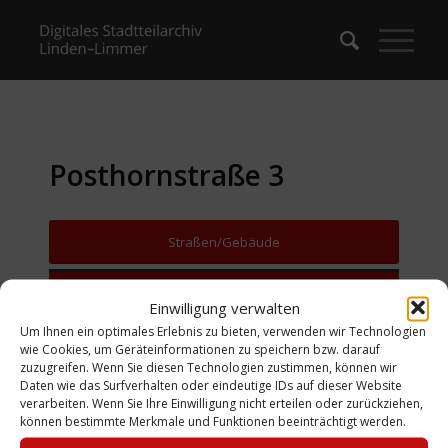
Posthornstraße 3
Straßen/Gebäude
Zurück zur Suche
Einwilligung verwalten
Um Ihnen ein optimales Erlebnis zu bieten, verwenden wir Technologien
wie Cookies, um Geräteinformationen zu speichern bzw. darauf
zuzugreifen. Wenn Sie diesen Technologien zustimmen, können wir
Daten wie das Surfverhalten oder eindeutige IDs auf dieser Website
verarbeiten. Wenn Sie Ihre Einwilligung nicht erteilen oder zurückziehen,
können bestimmte Merkmale und Funktionen beeinträchtigt werden.