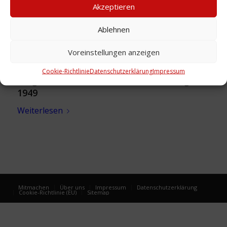
Akzeptieren
Ablehnen
Voreinstellungen anzeigen
Cookie-Richtlinie
Datenschutzerklärung
Impressum
Programm: zu „Der Graf von Luxemburg“,
1949
Weiterlesen
Mitmachen
Über uns
Impressum
Datenschutzerklärung
Cookie-Richtlinie (EU)
Sitemap