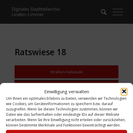
Ratswiese 18
Straßen/Gebäude
Zurück zur Suche
Einwilligung verwalten
Um Ihnen ein optimales Erlebnis zu bieten, verwenden wir Technologien
wie Cookies, um Geräteinformationen zu speichern bzw. darauf
zuzugreifen. Wenn Sie diesen Technologien zustimmen, können wir
Daten wie das Surfverhalten oder eindeutige IDs auf dieser Website
verarbeiten. Wenn Sie Ihre Einwilligung nicht erteilen oder zurückziehen,
können bestimmte Merkmale und Funktionen beeinträchtigt werden.