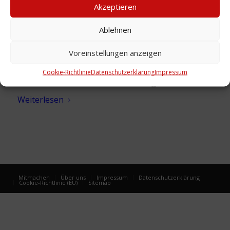
Akzeptieren
Ablehnen
Voreinstellungen anzeigen
Cookie-Richtlinie
Datenschutzerklärung
Impressum
Annonce, Hotelschiff „Hanomag“, um 1956
Weiterlesen
Mitmachen
Über uns
Impressum
Datenschutzerklärung
Cookie-Richtlinie (EU)
Sitemap