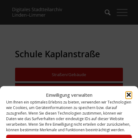
Schule Kaplanstraße
Straßen/Gebäude
Zurück zur Suche
Einwilligung verwalten
Um Ihnen ein optimales Erlebnis zu bieten, verwenden wir Technologien
wie Cookies, um Geräteinformationen zu speichern bzw. darauf
zuzugreifen. Wenn Sie diesen Technologien zustimmen, können wir
Daten wie das Surfverhalten oder eindeutige IDs auf dieser Website
verarbeiten. Wenn Sie Ihre Einwilligung nicht erteilen oder zurückziehen,
können bestimmte Merkmale und Funktionen beeinträchtigt werden.