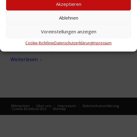
Akzeptieren
Ablehnen
Voreinstellungen anzeigen
Cookie-Richtlinie
Datenschutzerklärung
Impressum
Foto: Schule Kaplanstraße, um 1924
Weiterlesen
Mitmachen
Über uns
Impressum
Datenschutzerklärung
Cookie-Richtlinie (EU)
Sitemap