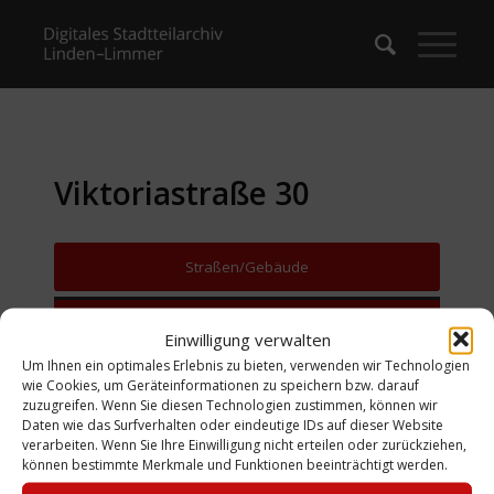
Viktoriastraße 30
Straßen/Gebäude
Zurück zur Suche
Einwilligung verwalten
Um Ihnen ein optimales Erlebnis zu bieten, verwenden wir Technologien
wie Cookies, um Geräteinformationen zu speichern bzw. darauf
zuzugreifen. Wenn Sie diesen Technologien zustimmen, können wir
Daten wie das Surfverhalten oder eindeutige IDs auf dieser Website
verarbeiten. Wenn Sie Ihre Einwilligung nicht erteilen oder zurückziehen,
können bestimmte Merkmale und Funktionen beeinträchtigt werden.