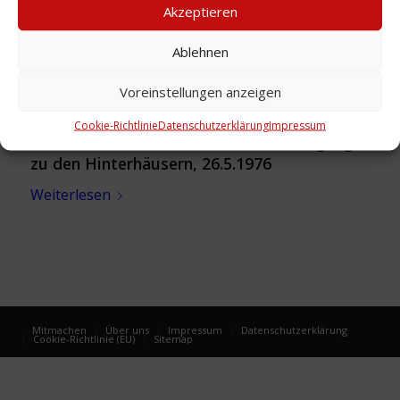
Akzeptieren
Ablehnen
Voreinstellungen anzeigen
Cookie-Richtlinie
Datenschutzerklärung
Impressum
Foto: Viktoriastraße 29 und 30 mit Zugang
zu den Hinterhäusern, 26.5.1976
Weiterlesen
Mitmachen
Über uns
Impressum
Datenschutzerklärung
Cookie-Richtlinie (EU)
Sitemap