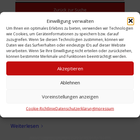
Zurück zur Suche
Einwilligung verwalten
Um Ihnen ein optimales Erlebnis zu bieten, verwenden wir Technologien
wie Cookies, um Geräteinformationen zu speichern bzw. darauf
zuzugreifen. Wenn Sie diesen Technologien zustimmen, können wir
Daten wie das Surfverhalten oder eindeutige IDs auf dieser Website
verarbeiten. Wenn Sie Ihre Einwilligung nicht erteilen oder zurückziehen,
können bestimmte Merkmale und Funktionen beeinträchtigt werden.
Akzeptieren
Ablehnen
Voreinstellungen anzeigen
Annoncen: Feuerwehr Limmer Festschrift,
Cookie-Richtlinie
Datenschutzerklärung
Impressum
1960
Weiterlesen