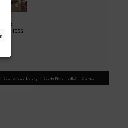
e:
untes
uch, 1995
en
sen
Datenschutzerklärung
Cookie-Richtlinie (EU)
Sitemap