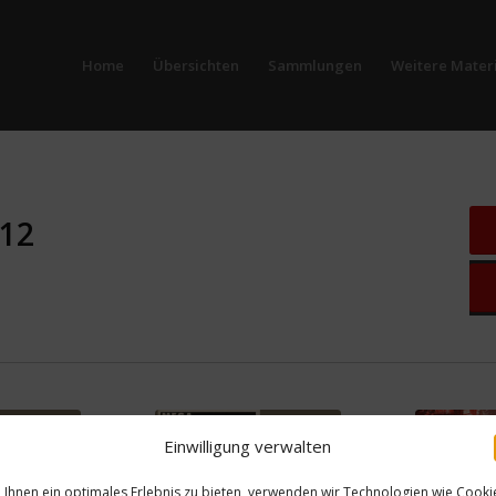
Home
Übersichten
Sammlungen
Weitere Materi
 12
Einwilligung verwalten
Ihnen ein optimales Erlebnis zu bieten, verwenden wir Technologien wie Cooki