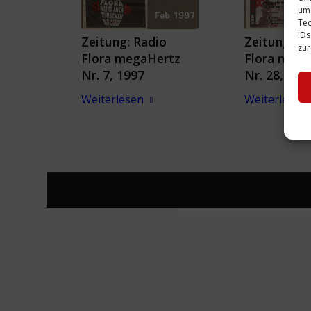
um 
Tec
IDs
Zeitung: Radio
Zeitung: R
zur
Flora megaHertz
Flora mega
Nr. 7, 1997
Nr. 28, 199
Weiterlesen
Weiterlesen