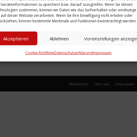
Geräteinformationen zu speichern bzw. darauf zuzugreifen. Wenn Sie diesen
hnologien zustimmen, können wir Daten wie das Surfverhalten oder eindeutige
 auf dieser Website verarbeiten. Wenn Sie Ihre Einwilligung nicht erteilen oder
adio
Zeitung: Radio
Broschür
ückziehen, können bestimmte Merkmale und Funktionen beeinträchtigt werden.
Hertz
Flora megaHertz
FAUSTb
9
Nr. 4, 1996
Linden-B
Akzeptieren
Ablehnen
Voreinstellungen anzeig
Weiterlesen
Weiterle
Cookie-Richtlinie
Datenschutzerklärung
Impressum
Mitmachen
Über uns
Impressum