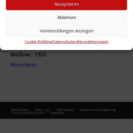
Akzeptieren
Ablehnen
Voreinstellungen anzeigen
Cookie-Richtlinie
Datenschutzerklärung
Impressum
Anzeige: Lindesia-Sauerkraut – Auguste
Meißner, 1950
Weiterlesen
Mitmachen
Über uns
Impressum
Datenschutzerklärung
Cookie-Richtlinie (EU)
Sitemap