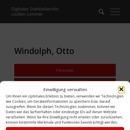
Windolph, Otto
Personen
Zurück zur Suche
Einwilligung verwalten
Um Ihnen ein optimales Erlebnis zu bieten, verwenden wir Technologien
wie Cookies, um Geräteinformationen zu speichern bzw. darauf
zuzugreifen. Wenn Sie diesen Technologien zustimmen, können wir
Daten wie das Surfverhalten oder eindeutige IDs auf dieser Website
verarbeiten. Wenn Sie Ihre Einwilligung nicht erteilen oder zurückziehen,
können bestimmte Merkmale und Funktionen beeinträchtigt werden.