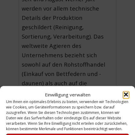
werden vor allem technische
Details der Produktion
geschildert (Reinigung,
Sortierung, Verarbeitung). Das
weltweite Agieren des
Unternehmens bezieht sich
sowohl auf den Rohstoffhandel
(Einkauf von Bettfedern und -
daunen) als auch auf die
Absatzmärkte.
Einwilligung verwalten
Die Nazi-Zeit wird in dem Artikel
Um Ihnen ein optimales Erlebnis zu bieten, verwenden wir Technologien
wie Cookies, um Geräteinformationen zu speichern bzw. darauf
ausgeblendet, lediglich die
zuzugreifen. Wenn Sie diesen Technologien zustimmen, können wir
Daten wie das Surfverhalten oder eindeutige IDs auf dieser Website
Zerstörungen der Fabrikanlagen
verarbeiten. Wenn Sie Ihre Einwilligung nicht erteilen oder zurückziehen,
durch Bomben werden referiert.
können bestimmte Merkmale und Funktionen beeinträchtigt werden.