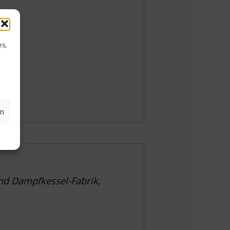
es,
en
nd Dampfkessel-Fabrik
,