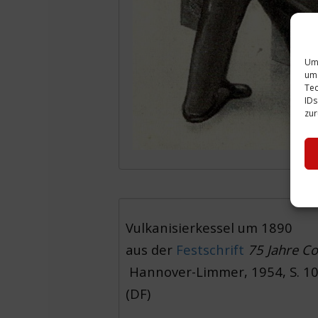
Um 
um 
Tec
IDs
zur
Vulkanisierkessel um 1890
aus der
Festschrift
75 Jahre C
Hannover-Limmer, 1954, S. 1
(DF)