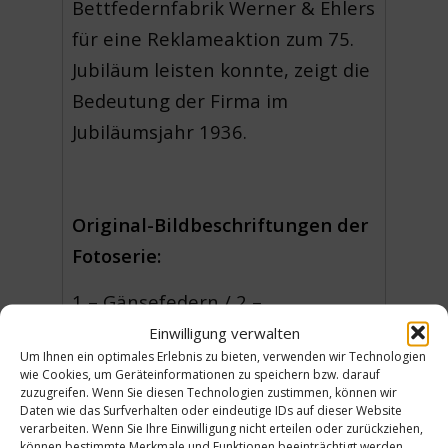
Bettfedernfabrik Werner & Ehlers
für eine Reklameaktion zum 75.
Jubiläum leisten konnte, zeigt die
Bedeutung der Firma im
Jubiläumsjahr 1936.
Original-Bildbeschriftungen der
Fotoserie:
1 – Gänsefedern / 2 –
Entenfedern / 3 – Hühnerfedern/
Einwilligung verwalten
Um Ihnen ein optimales Erlebnis zu bieten, verwenden wir Technologien
4 – Prüfung verarbeiteter
wie Cookies, um Geräteinformationen zu speichern bzw. darauf
Daunen / 5 – Handsortierung / 6
zuzugreifen. Wenn Sie diesen Technologien zustimmen, können wir
Daten wie das Surfverhalten oder eindeutige IDs auf dieser Website
– Abwiegen der Kleinpackungen /
verarbeiten. Wenn Sie Ihre Einwilligung nicht erteilen oder zurückziehen,
können bestimmte Merkmale und Funktionen beeinträchtigt werden.