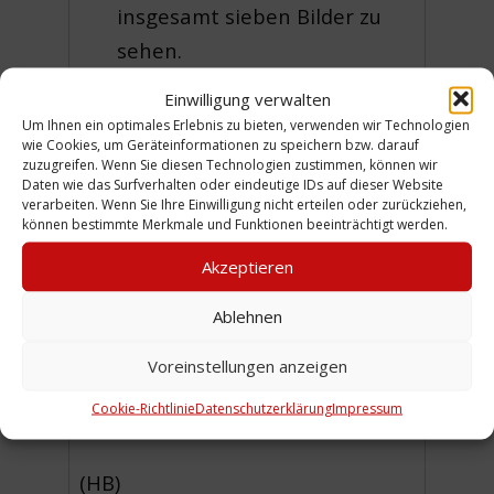
insgesamt sieben Bilder zu
sehen.
Vergrößerungen Fotos 1 bis 3
Einwilligung verwalten
auf der linken Seite im
Um Ihnen ein optimales Erlebnis zu bieten, verwenden wir Technologien
wie Cookies, um Geräteinformationen zu speichern bzw. darauf
Hochformat.
zuzugreifen. Wenn Sie diesen Technologien zustimmen, können wir
Daten wie das Surfverhalten oder eindeutige IDs auf dieser Website
Vergrößerungen der Fotos 4
verarbeiten. Wenn Sie Ihre Einwilligung nicht erteilen oder zurückziehen,
können bestimmte Merkmale und Funktionen beeinträchtigt werden.
bis 7 auf der rechten Seite im
Querformat.
Akzeptieren
Ablehnen
Bild 1 und 2
sind datiert vom
9.9.1949, die
Bilder 3 bis 6
vom
Voreinstellungen anzeigen
7.10.1949 und das letzte
7. Bild
Cookie-Richtlinie
Datenschutzerklärung
Impressum
stammt vom 20.10.1949.
(HB)