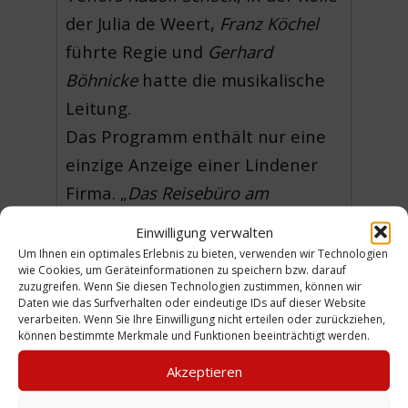
der Julia de Weert,
Franz Köchel
führte Regie und
Gerhard
Böhnicke
hatte die musikalische
Leitung.
Das Programm enthält nur eine
einzige Anzeige einer Lindener
Firma. „
Das Reisebüro am
Schwarzen Bären
“, Bangemann,
Einwilligung verwalten
annonciert u.a.
Um Ihnen ein optimales Erlebnis zu bieten, verwenden wir Technologien
wie Cookies, um Geräteinformationen zu speichern bzw. darauf
„Auswandererberatung“,
zuzugreifen. Wenn Sie diesen Technologien zustimmen, können wir
„Anschriftenvermittlung für USA“
Daten wie das Surfverhalten oder eindeutige IDs auf dieser Website
verarbeiten. Wenn Sie Ihre Einwilligung nicht erteilen oder zurückziehen,
und „Zulassungskarten nach
können bestimmte Merkmale und Funktionen beeinträchtigt werden.
allen Zonen“.
Akzeptieren
(HDe)