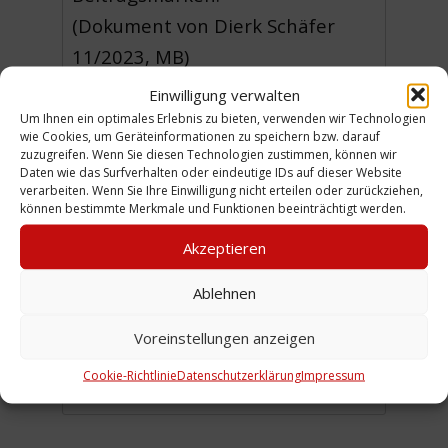
(Dokument von Dierk Schäfer
11/2023, MB)
Einwilligung verwalten
Um Ihnen ein optimales Erlebnis zu bieten, verwenden wir Technologien
wie Cookies, um Geräteinformationen zu speichern bzw. darauf
zuzugreifen. Wenn Sie diesen Technologien zustimmen, können wir
Urheber: Deutscher
Daten wie das Surfverhalten oder eindeutige IDs auf dieser Website
verarbeiten. Wenn Sie Ihre Einwilligung nicht erteilen oder zurückziehen,
Gewerkschaftsbund
können bestimmte Merkmale und Funktionen beeinträchtigt werden.
Sammlung:
Schäfer/ Nachlass
Akzeptieren
Unterberg
Ablehnen
Zeitliche Einordnung: 01.11.1951
Voreinstellungen anzeigen
Ort: Rampenstraße 11A
Cookie-Richtlinie
Datenschutzerklärung
Impressum
Personen: Schäfer, Hella