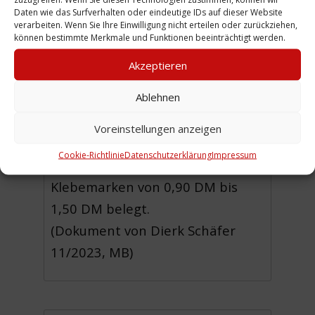
1949 enthält die Satzung
Daten wie das Surfverhalten oder eindeutige IDs auf dieser Website
verarbeiten. Wenn Sie Ihre Einwilligung nicht erteilen oder zurückziehen,
(beschlossen von der
können bestimmte Merkmale und Funktionen beeinträchtigt werden.
Bundeskonferenz, nach § 19 der
Akzeptieren
Satzung die höchste Instanz des
Ablehnen
Reichsbundes) und ist der
Beitragsnachweis für die Jahre
Voreinstellungen anzeigen
1950 bis 1958. Die
Cookie-Richtlinie
Datenschutzerklärung
Impressum
Beitragszahlungen sind mit
Klebemarken von 0,90 DM bis
1,50 DM belegt.
(Dokument von Dierk Schäfer
11/2023, MB)