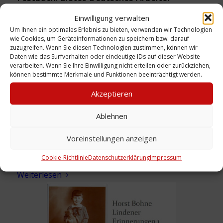
Sängerbundesfest, Hannover, 1928
Einwilligung verwalten
Weiterlesen
Um Ihnen ein optimales Erlebnis zu bieten, verwenden wir Technologien
wie Cookies, um Geräteinformationen zu speichern bzw. darauf
zuzugreifen. Wenn Sie diesen Technologien zustimmen, können wir
Daten wie das Surfverhalten oder eindeutige IDs auf dieser Website
verarbeiten. Wenn Sie Ihre Einwilligung nicht erteilen oder zurückziehen,
können bestimmte Merkmale und Funktionen beeinträchtigt werden.
Akzeptieren
Ablehnen
Voreinstellungen anzeigen
Foto: Albertstraße/ Ecke Ottenstraße,
26.5.1976
Cookie-Richtlinie
Datenschutzerklärung
Impressum
Weiterlesen