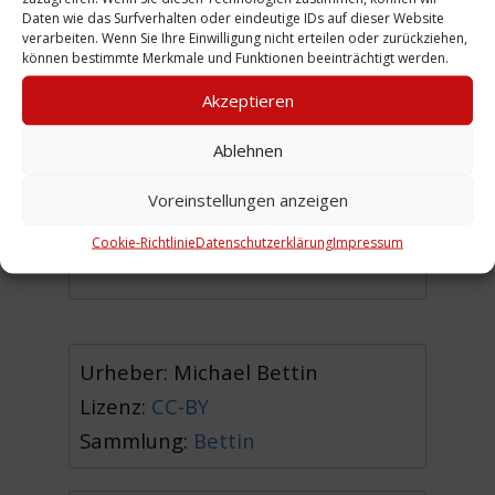
Daten wie das Surfverhalten oder eindeutige IDs auf dieser Website
verarbeiten. Wenn Sie Ihre Einwilligung nicht erteilen oder zurückziehen,
Ganz oben am Bildrand sind Teile
können bestimmte Merkmale und Funktionen beeinträchtigt werden.
des
Tuschke-Blocks
erkennbar,
Akzeptieren
die Rückfront der in der
Leinaustraße ansässigen
Ablehnen
Sauerkrautfabrik.
Voreinstellungen anzeigen
Cookie-Richtlinie
Datenschutzerklärung
Impressum
(MB)
Urheber: Michael Bettin
Lizenz:
CC-BY
Sammlung:
Bettin