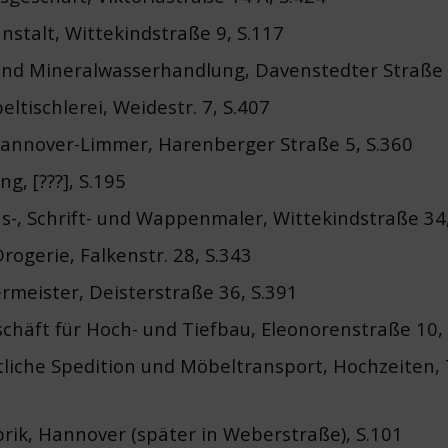
stalt, Wittekindstraße 9, S.117
 und Mineralwasserhandlung, Davenstedter Straße 
eltischlerei, Weidestr. 7, S.407
Hannover-Limmer, Harenberger Straße 5, S.360
g, [???], S.195
ns-, Schrift- und Wappenmaler, Wittekindstraße 34,
Drogerie, Falkenstr. 28, S.343
ermeister, Deisterstraße 36, S.391
schäft für Hoch- und Tiefbau, Eleonorenstraße 10,
liche Spedition und Möbeltransport, Hochzeiten, 
brik, Hannover (später in Weberstraße), S.101