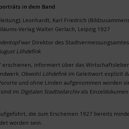
orträts in dem Band
leitung); Leonhardt, Karl Friedrich (Bildzusammens
biläums-Verlag Walter Gerlach, Leipzig 1927
edentopf
war Direktor des Stadtvermessungsamtes 
August Löhdefink
.
 erschienen, informiert über das Wirtschaftsleb
Handwerk. Obwohl
Löhdefink
im Geleitwort explizit d
ororte und ohne Linden aufgenommen worden sind
 sind im
Digitalen Stadtteilarchiv
als Einzeldokume
ufgeführt, die zum Erscheinen 1927 bereits mindes
det worden sein.