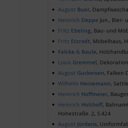
August
Buer
, Dampfwaschan
Heinrich
Deppe
Jun., Bier-
Fritz
Ebeling
, Bau- und Möb
Fritz
Etzrodt
, Möbelhaus, 
Falcke
&
Baule
, Holzhandlun
Louis
Gremmel
, Dekoratio
August
Guckeisen
, Falken-
Wilhelm
Heinemann
, Sattl
Heinrich
Hoffmeier
, Bauge
Heinrich
Holthoff
, Bahnamt
Hohestraße. 2, S.424
August
Jördens
, Uniformfa