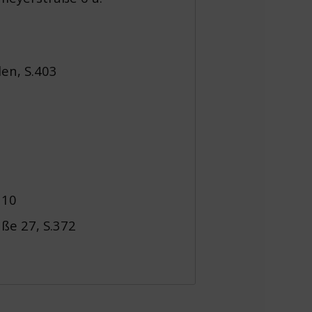
en, S.403
110
ße 27, S.372