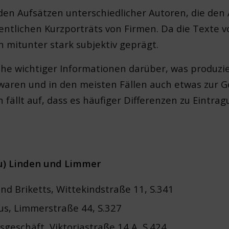
en Aufsätzen unterschiedlicher Autoren, die den 
entlichen Kurzporträts von Firmen. Da die Texte v
n mitunter stark subjektiv geprägt.
he wichtiger Informationen darüber, was produzie
 waren und in den meisten Fällen auch etwas zur
fällt auf, dass es häufiger Differenzen zu Eintr
zu) Linden und Limmer
und Briketts, Wittekindstraße 11, S.341
s, Limmerstraße 44, S.327
nsgeschäft, Viktoriastraße 14 A, S.424