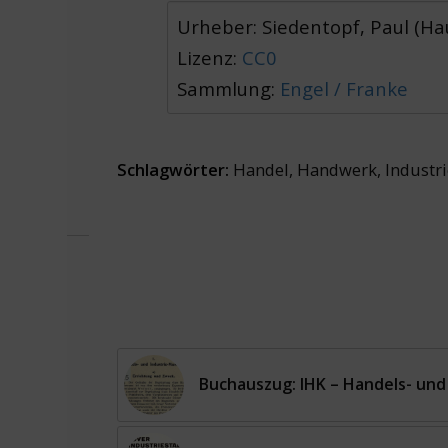
Urheber: Siedentopf, Paul (Ha
Lizenz:
CC0
Sammlung:
Engel / Franke
Schlagwörter:
Handel
,
Handwerk
,
Industr
Buchauszug: IHK – Handels- un