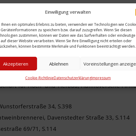
nd Futtermittel, Holzwolle und Holzwolleseile, Hann
Einwilligung verwalten
-Großhandlung, Limmerstraße 2, S. 194
Ihnen ein optimales Erlebnis zu bieten, verwenden wir Technologien wie Cooki
rk u. Holzhandlung, Wittekindstraße 26 A, S.228
Geräteinformationen zu speichern bzw. darauf zuzugreifen. Wenn Sie diesen
hnologien zustimmen, können wir Daten wie das Surfverhalten oder eindeutige
zer, Davenstedter Straße. 19, S.422
 auf dieser Website verarbeiten. Wenn Sie Ihre Einwilligung nicht erteilen oder
ückziehen, können bestimmte Merkmale und Funktionen beeinträchtigt werden.
ltransporte, Fuhrwesen, Ferntransporte, Teichstr
t und Spedition, Limmer, Rudolfstr. 8, S.423
Akzeptieren
Ablehnen
Voreinstellungen anzeig
baustoffe, Davenstedter Str. 130, Lagerplatz Hann
Cookie-Richtlinie
Datenschutzerklärung
Impressum
schäft für Hoch- und Tiefbau, Hannoversche Firma 
Wunstorferstraße 34, S.398
ntweinbrennerei, Davenstedter Straße 33, S.114
ssestraße 69/71, S.114