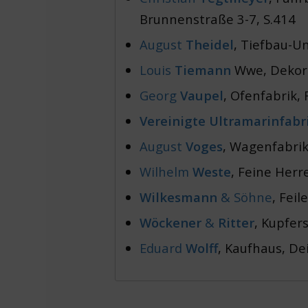
Brunnenstraße 3-7, S.414
August
Theidel
, Tiefbau-U
Louis
Tiemann
Wwe, Dekorat
Georg
Vaupel
, Ofenfabrik, 
Vereinigte Ultramarinfabr
August
Voges
, Wagenfabrik
Wilhelm
Weste
, Feine Herr
Wilkesmann
& Söhne
, Fei
Wöckener
&
Ritter
, Kupfer
Eduard
Wolff
, Kaufhaus, De