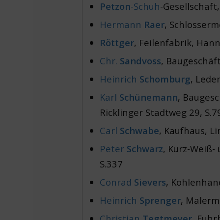
Petzon
-Schuh
-Gesellschaft,
Hermann
Raer
, Schlosserm
Röttger
, Feilenfabrik, Han
Chr.
Sandvoss
, Baugeschäft
Heinrich
Schomburg
, Lede
Karl
Schünemann
, Baugesc
Ricklinger Stadtweg 29, S.7
Carl
Schwabe
, Kaufhaus, L
Peter
Schwarz
, Kurz-Weiß-
S.337
Conrad
Sievers
, Kohlenhand
Heinrich
Sprenger
, Malerm
Christian
Tegtmeyer
, Fuhr