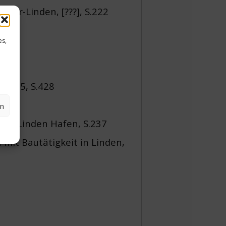
over-Linden, [???], S.222
es,
aße 5, S.428
en
over-Linden Hafen, S.237
mit Bautätigkeit in Linden,