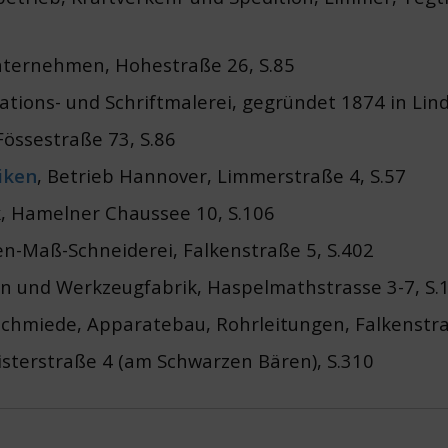
nternehmen, Hohestraße 26, S.85
ions- und Schriftmalerei, gegründet 1874 in Lind
Fössestraße 73, S.86
iken
, Betrieb Hannover, Limmerstraße 4, S.57
, Hamelner Chaussee 10, S.106
en-Maß-Schneiderei, Falkenstraße 5, S.402
len und Werkzeugfabrik, Haspelmathstrasse 3-7, S.
schmiede, Apparatebau, Rohrleitungen, Falkenstra
isterstraße 4 (am Schwarzen Bären), S.310